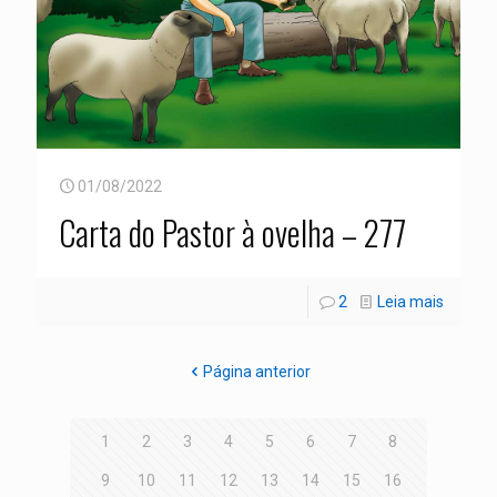
01/08/2022
Carta do Pastor à ovelha – 277
2
Leia mais
Página anterior
1
2
3
4
5
6
7
8
9
10
11
12
13
14
15
16