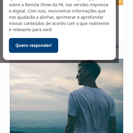
sobre a Revista Show da Fé, nas versões impressa
e digital. Com isso, reuniremos informações que
01/09/2022
nos ajudarão a alinhar, aprimorar e aprofundar
nossos conteúdos de acordo com o que realmente
Carta Viva – 278
é relevante para você.
Quero responder!
1
Leia mais