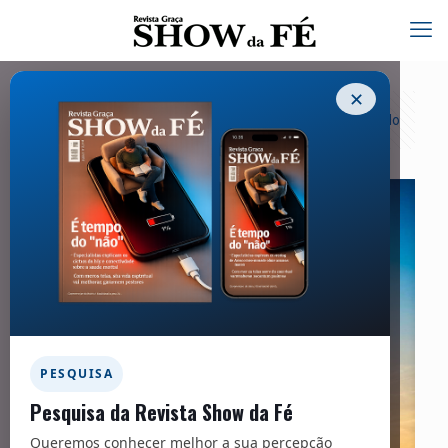
✕
Categorias
Tags
Autores
Exibir tudo
PESQUISA
Pesquisa da Revista Show da Fé
Queremos conhecer melhor a sua percepção