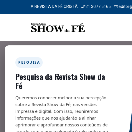
A REVISTA DA FÉ CRISTÃ
21 3077 5165
editor
Filtrar por
Categorias
Tags
Autores
PESQUISA
Pesquisa da Revista Show da
Fé
Queremos conhecer melhor a sua percepção
sobre a Revista Show da Fé, nas versões
impressa e digital. Com isso, reuniremos
informações que nos ajudarão a alinhar,
aprimorar e aprofundar nossos conteúdos de
acordo com o que realmente é relevante para