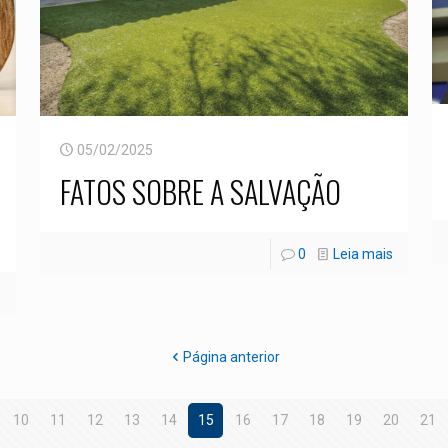
05/02/2025
FATOS SOBRE A SALVAÇÃO
0
Leia mais
s
Página anterior
10
11
12
13
14
15
16
17
18
19
20
21