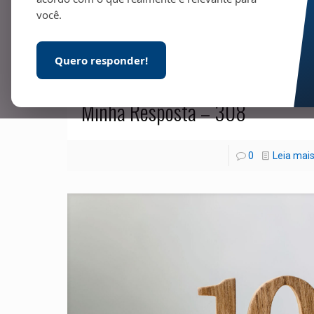
você.
Quero responder!
07/03/2025
Minha Resposta – 308
0
Leia mai