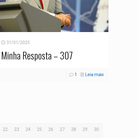
31/01/2025
Minha Resposta – 307
1
Leia mais
22
23
24
25
26
27
28
29
30