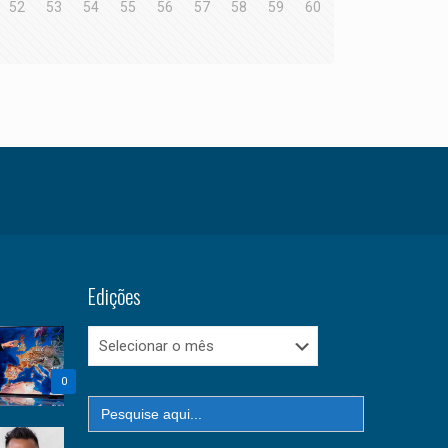
52
53
54
55
56
57
58
59
60
Edições
Edições
0
Search
for: