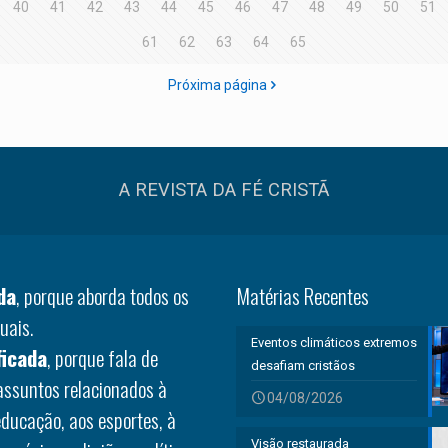
40
41
42
43
44
45
46
47
48
49
50
51
61
62
63
64
65
Próxima página
A REVISTA DA FÉ CRISTÃ
da
, porque aborda todos os
Matérias Recentes
uais.
Eventos climáticos extremos
ficada
, porque fala de
desafiam cristãos
 assuntos relacionados à
04/08/2026
educação, aos esportes, à
Visão restaurada