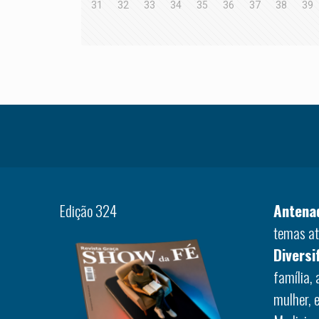
31
32
33
34
35
36
37
38
39
Edição 324
Antena
temas at
Diversi
família,
mulher, 