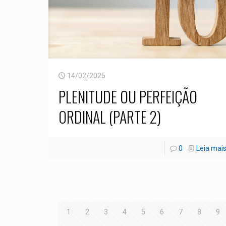
14/02/2025
PLENITUDE OU PERFEIÇÃO
ORDINAL (PARTE 2)
0
Leia mai
1
2
3
4
5
6
7
8
9