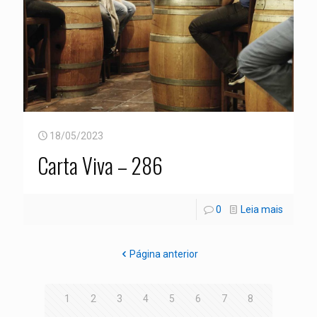
18/05/2023
Carta Viva – 286
0
Leia mais
Página anterior
1
2
3
4
5
6
7
8