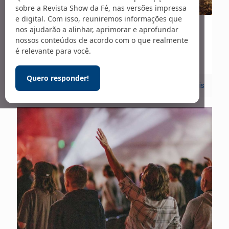
sobre a Revista Show da Fé, nas versões impressa
e digital. Com isso, reuniremos informações que
nos ajudarão a alinhar, aprimorar e aprofundar
20/06/2023
nossos conteúdos de acordo com o que realmente
Carta Viva – 287
é relevante para você.
Quero responder!
0
Leia mais