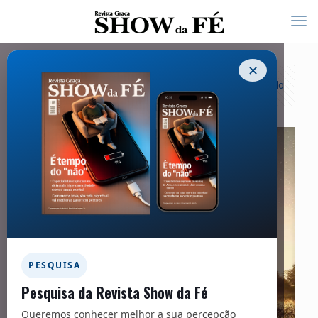
✕
Categorias
Tags
Autores
Exibir tudo
PESQUISA
Pesquisa da Revista Show da Fé
Queremos conhecer melhor a sua percepção