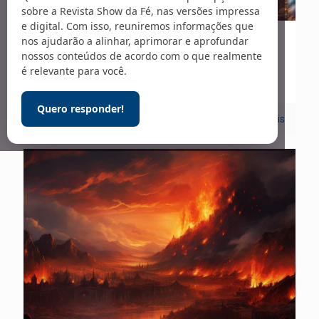
sobre a Revista Show da Fé, nas versões impressa
e digital. Com isso, reuniremos informações que
nos ajudarão a alinhar, aprimorar e aprofundar
25/04/2024
nossos conteúdos de acordo com o que realmente
Carta Viva – 297
é relevante para você.
Quero responder!
0
Leia mais