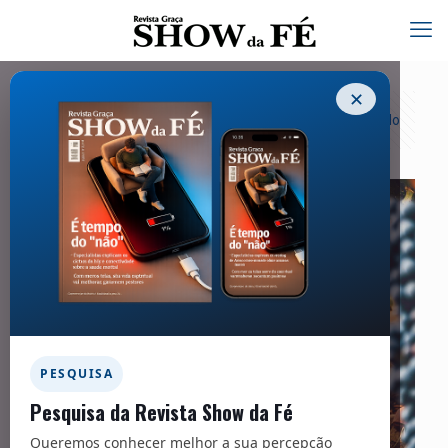
✕
Categorias
Tags
Autores
Exibir tudo
PESQUISA
Pesquisa da Revista Show da Fé
Queremos conhecer melhor a sua percepção