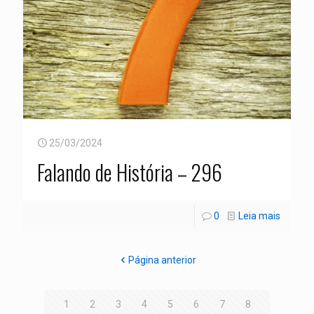
25/03/2024
Falando de História – 296
0
Leia mais
Página anterior
1
2
3
4
5
6
7
8