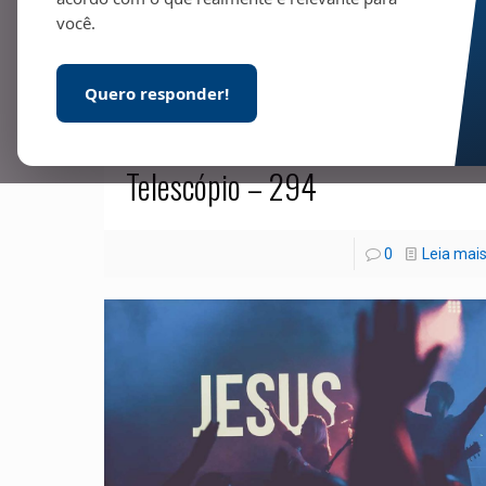
você.
Quero responder!
31/01/2024
Telescópio – 294
0
Leia mai