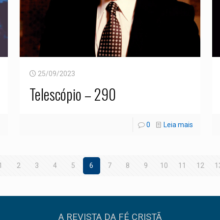
25/09/2023
Telescópio – 290
s
0
Leia mais
1
2
3
4
5
6
7
8
9
10
11
12
1
A REVISTA DA FÉ CRISTÃ