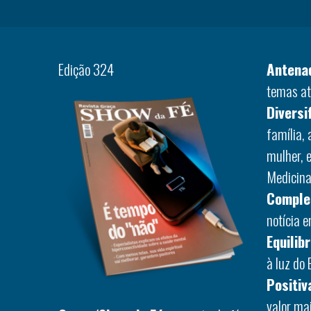
Edição 324
Antena
temas at
Diversi
família,
mulher, 
Medicina,
Comple
notícia 
Equilib
à luz do 
Positiv
valor ma