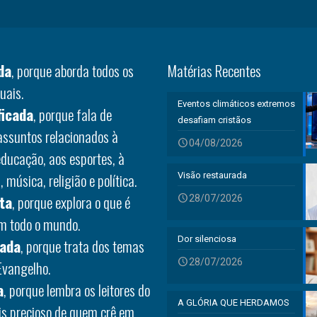
da
, porque aborda todos os
Matérias Recentes
uais.
Eventos climáticos extremos
ficada
, porque fala de
desafiam cristãos
 assuntos relacionados à
04/08/2026
educação, aos esportes, à
 música, religião e política.
Visão restaurada
ta
, porque explora o que é
28/07/2026
em todo o mundo.
Dor silenciosa
rada
, porque trata dos temas
28/07/2026
Evangelho.
a
, porque lembra os leitores do
A GLÓRIA QUE HERDAMOS
is precioso de quem crê em