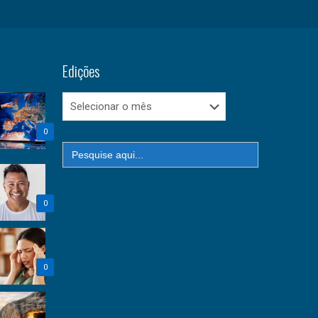
Edições
Edições
0
Search
for:
0
0