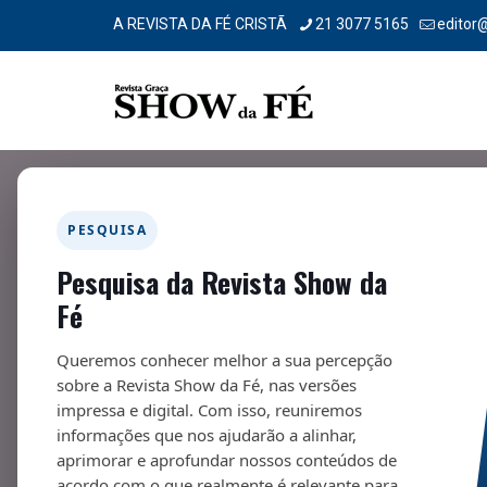
A REVISTA DA FÉ CRISTÃ
21 3077 5165
editor
Filtrar por
Categorias
Tags
Autores
PESQUISA
Pesquisa da Revista Show da
Fé
Queremos conhecer melhor a sua percepção
sobre a Revista Show da Fé, nas versões
impressa e digital. Com isso, reuniremos
informações que nos ajudarão a alinhar,
aprimorar e aprofundar nossos conteúdos de
acordo com o que realmente é relevante para