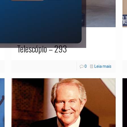
22/12/2023
Telescópio – 293
s
0
Leia mais