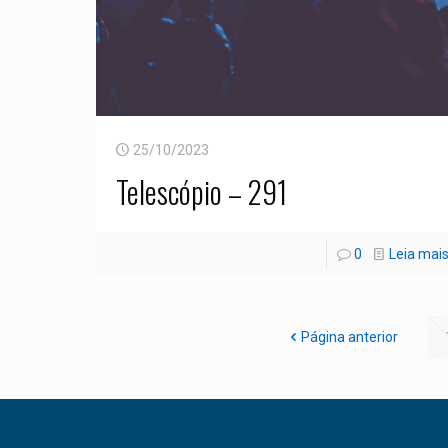
25/10/2023
Telescópio – 291
0
Leia mai
Página anterior