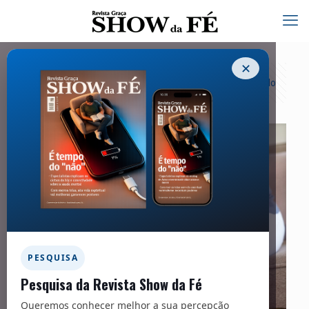
✕
Categorias
Tags
Autores
Exibir tudo
PESQUISA
Pesquisa da Revista Show da Fé
Queremos conhecer melhor a sua percepção