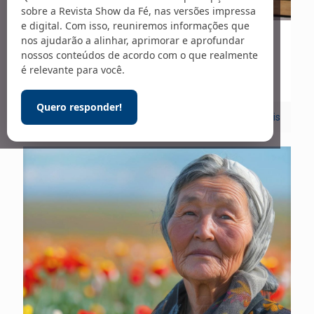
sobre a Revista Show da Fé, nas versões impressa
e digital. Com isso, reuniremos informações que
nos ajudarão a alinhar, aprimorar e aprofundar
18/07/2024
nossos conteúdos de acordo com o que realmente
“Fui curada”
é relevante para você.
Quero responder!
0
Leia mais