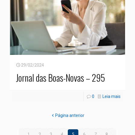
29/02/2024
Jornal das Boas-Novas – 295
0
Leia mais
Página anterior
1
2
3
4
5
6
7
8