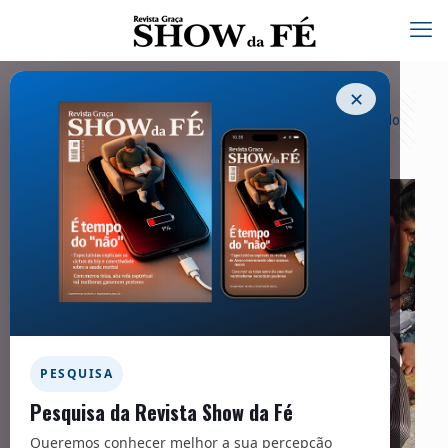
✕
Categorias
Tags
Autores
Exibir tudo
PESQUISA
Pesquisa da Revista Show da Fé
Queremos conhecer melhor a sua percepção