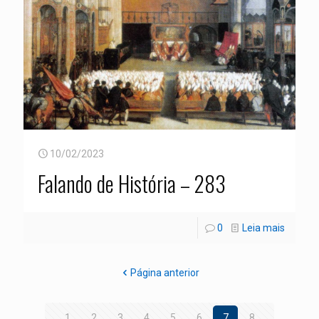
10/02/2023
Falando de História – 283
0
Leia mais
Página anterior
1
2
3
4
5
6
7
8