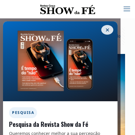
✕
Categorias
Tags
Autores
Exibir tudo
PESQUISA
Pesquisa da Revista Show da Fé
Queremos conhecer melhor a sua percepção