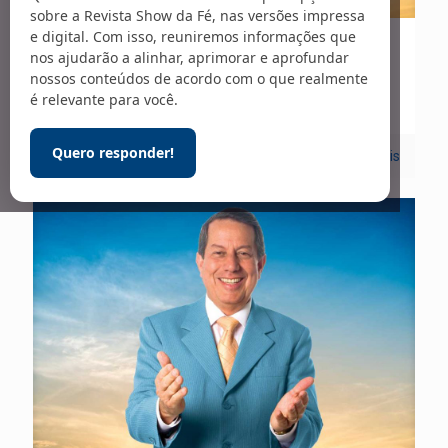
sobre a Revista Show da Fé, nas versões impressa
e digital. Com isso, reuniremos informações que
10/01/2023
nos ajudarão a alinhar, aprimorar e aprofundar
nossos conteúdos de acordo com o que realmente
Carta Viva – 282
é relevante para você.
Quero responder!
0
Leia mais