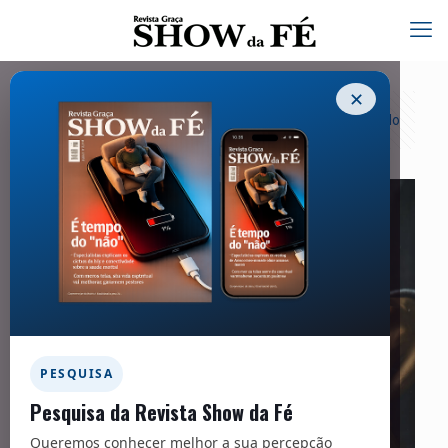
✕
Categorias
Tags
Autores
Exibir tudo
PESQUISA
Pesquisa da Revista Show da Fé
Queremos conhecer melhor a sua percepção