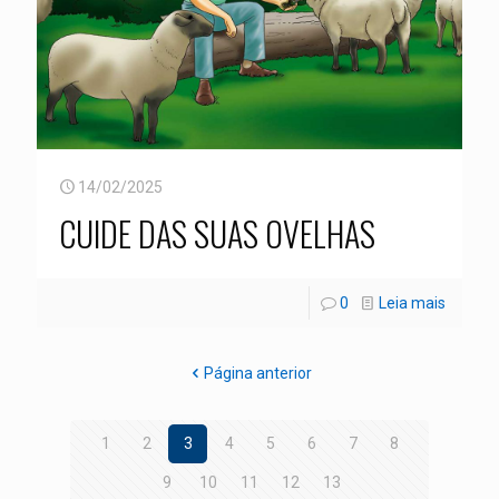
14/02/2025
CUIDE DAS SUAS OVELHAS
0
Leia mais
Página anterior
1
2
3
4
5
6
7
8
9
10
11
12
13