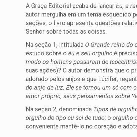
A Graça Editorial acaba de lançar
Eu, a r
autor mergulha em um tema esquecido po
seções, o livro apresenta questões relat
Senhor sobre todas as coisas.
Na seção 1, intitulada
O Grande reino do 
estudo sobre o
eu
e
seu orgulho
,é precis
modo
os homens passaram de teocentris
suas ações)? O autor demonstra que o 
adorado pelos anjos e que Lúcifer, regen
do anjo de luz. Ele se tornou um só com 
amor próprio, seus pensamentos sobre
Na seção 2, denominada
Tipos de orgulh
orgulho do tipo
eu sei de tudo
; o
orgulho 
conveniente mantê-lo no coração e adota