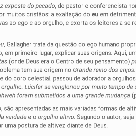
aiz exposta do pecado
, do pastor e conferencista no
r muitos cristãos: a exaltação do
eu
em detrimento
ivas ao ego e ao orgulho, e exorta os leitores a se
eu
, Gallagher trata da questão do ego humano propr
o, em primeiro lugar, explicar suas origens. Aqui,
tas
(onde Deus era o Centro de seu pensamento)
p
problema tem sua origem no
Grande reino dos anjos
te do coro celestial, passou de adorador a orgulho
o orgulho. Lúcifer se vangloriou por muito tempo de
 Yahweh foram submetidos a uma grande mudança
(
o
, são apresentadas as mais variadas formas de alti
da vaidade
e o
orgulho altivo
. Segundo o autor, seja
r uma postura de altivez diante de Deus.