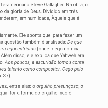
rte-americano Steve Gallagher. Na obra, o
 da glória de Deus. Dividido em três
 renderem, em humildade, Àquele que é
iamente. Ele aponta que, para fazer um
 uma questão também é analisada:
De que
ara egocentristas
(onde o ego domina
. Além disso, ele explica que Yahweh era
so.
Aos poucos, a escuridão tomou conta
 seu talento como compositor. Cego pelo
p. 37).
vez, entre elas: o
orgulho presunçoso
;
o
 qual for a forma do orgulho, não é