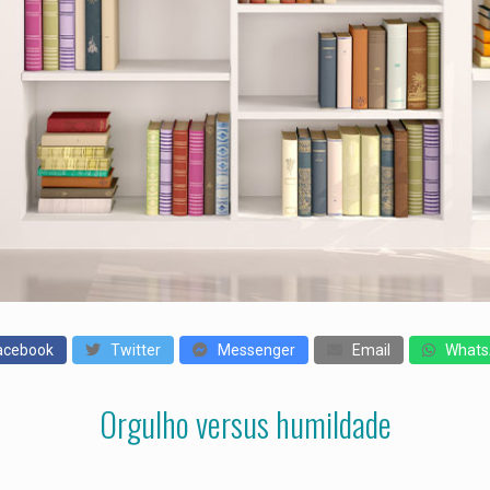
cebook
Twitter
Messenger
Email
Whats
Orgulho versus humildade