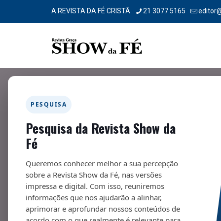
A REVISTA DA FÉ CRISTÃ
21 3077 5165
editor
PESQUISA
Pesquisa da Revista Show da
Na prateleira – 278
Fé
01/09/2022
Queremos conhecer melhor a sua percepção
sobre a Revista Show da Fé, nas versões
impressa e digital. Com isso, reuniremos
informações que nos ajudarão a alinhar,
aprimorar e aprofundar nossos conteúdos de
acordo com o que realmente é relevante para