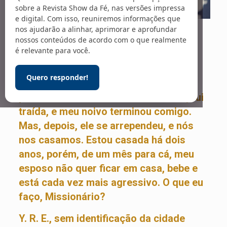
sobre a Revista Show da Fé, nas versões impressa
e digital. Com isso, reuniremos informações que
nos ajudarão a alinhar, aprimorar e aprofundar
Sou membro da Assembleia de Deus.
nossos conteúdos de acordo com o que realmente
é relevante para você.
Antes de me converter, eu já era noiva
havia mais de dois anos. Assim que
Quero responder!
encontrei Jesus, minha vida virou um
pesadelo. Com casamento marcado, fui
traída, e meu noivo terminou comigo.
Mas, depois, ele se arrependeu, e nós
nos casamos. Estou casada há dois
anos, porém, de um mês para cá, meu
esposo não quer ficar em casa, bebe e
está cada vez mais agressivo. O que eu
faço, Missionário?
Y. R. E., sem identificação da cidade