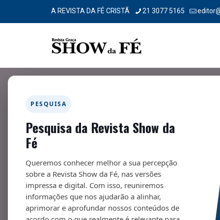
A REVISTA DA FÉ CRISTÃ
21 3077 5165
editor
PESQUISA
Pesquisa da Revista Show da
Na prateleira – 279
Fé
01/10/2022
Queremos conhecer melhor a sua percepção
sobre a Revista Show da Fé, nas versões
impressa e digital. Com isso, reuniremos
informações que nos ajudarão a alinhar,
aprimorar e aprofundar nossos conteúdos de
acordo com o que realmente é relevante para