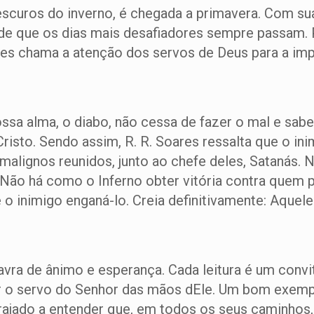
 escuros do inverno, é chegada a primavera. Com su
 de que os dias mais desafiadores sempre passam.
oares chama a atenção dos servos de Deus para a im
ossa alma, o diabo, não cessa de fazer o mal e sa
Cristo. Sendo assim, R. R. Soares ressalta que o in
malignos reunidos, junto ao chefe deles, Satanás. 
 Não há como o Inferno obter vitória contra quem
o inimigo enganá-lo. Creia definitivamente: Aquel
vra de ânimo e esperança. Cada leitura é um convi
ar o servo do Senhor das mãos dEle. Um bom exempl
ncorajado a entender que, em todos os seus caminho