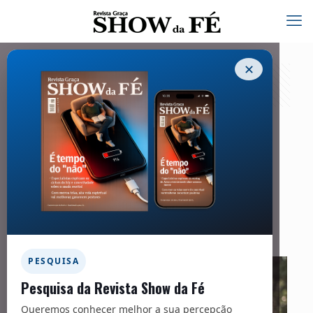
✕
Igreja
01/10/2022
Facebook
Twitter
Messenger
Email
WhatsApp
PESQUISA
Pesquisa da Revista Show da Fé
Queremos conhecer melhor a sua percepção