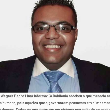
 Wagner Pedro Lima informa: “A Babilônia recebeu o que merecia n
ia humana, pois aqueles que a governaram pensavam em si mesm
 deuses. Todos os que vivem em um sistema mergulhado no pecad