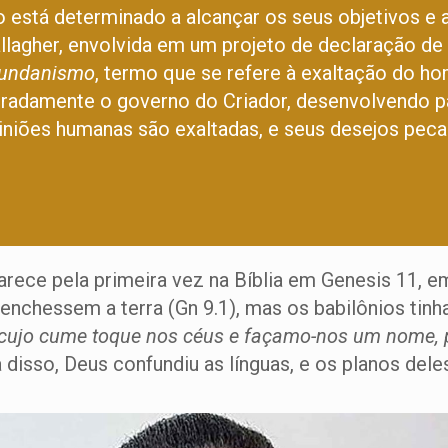
 está determinado a alcançar os seus objetivos e 
llagher, envolvida em um projeto de declaração de
undanismo
, termo que se refere à exaltação do 
beradamente o governo do Criador, desenvolvendo par
piniões humanas são exaltadas, e seus desejos pe
rece pela primeira vez na Bíblia em Genesis 11, em
nchessem a terra (Gn 9.1), mas os babilônios tinh
 cujo cume toque nos céus e façamo-nos um nome,
a disso, Deus confundiu as línguas, e os planos dele