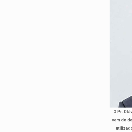
O Pr. Otá
vem do de
utilizad