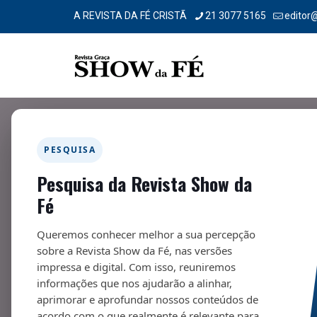
A REVISTA DA FÉ CRISTÃ
21 3077 5165
editor
PESQUISA
Pesquisa da Revista Show da
Teologia
Fé
01/07/2022
Queremos conhecer melhor a sua percepção
sobre a Revista Show da Fé, nas versões
impressa e digital. Com isso, reuniremos
informações que nos ajudarão a alinhar,
aprimorar e aprofundar nossos conteúdos de
Fa
acordo com o que realmente é relevante para