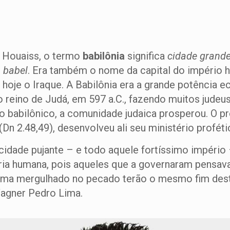
 Houaiss, o termo
babilônia
significa
cidade grande
 babel
. Era também o nome da capital do império
a hoje o Iraque. A Babilônia era a grande potência 
reino de Judá, em 597 a.C., fazendo muitos judeus
 babilônico, a comunidade judaica prosperou. O pr
n 2.48,49), desenvolveu ali seu ministério proféti
cidade pujante – e todo aquele fortíssimo império 
tória humana, pois aqueles que a governaram pen
ma mergulhado no pecado terão o mesmo fim desta
Wagner Pedro Lima.