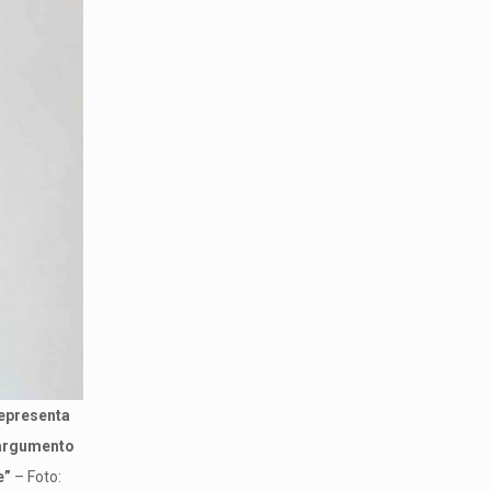
representa
 argumento
e”
– Foto: