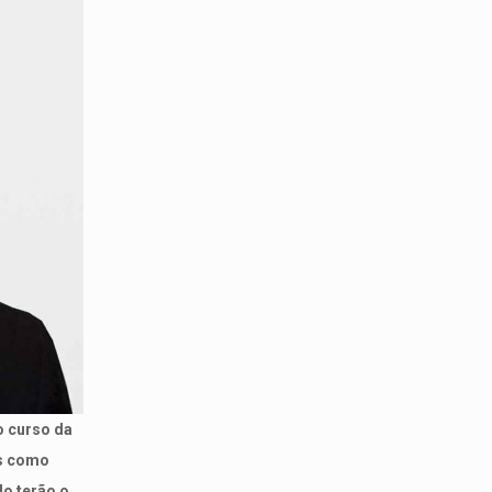
o curso da
os como
o terão o