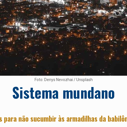
Foto: Denys Nevozhai / Unsplash
Sistema mundano
s para não sucumbir às armadilhas da babilôn