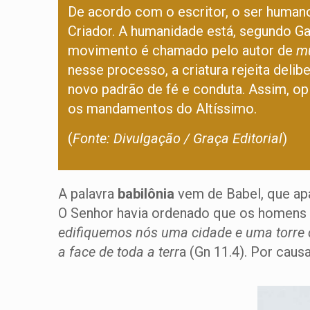
De acordo com o escritor, o ser humano
Criador. A humanidade está, segundo Ga
movimento é chamado pelo autor de
m
nesse processo, a criatura rejeita deli
novo padrão de fé e conduta. Assim, o
os mandamentos do Altíssimo.
(
Fonte: Divulgação / Graça Editorial
)
A palavra
babilônia
vem de Babel, que apa
O Senhor havia ordenado que os homens e
edifiquemos nós uma cidade e uma torre
a face de toda a terr
a (Gn 11.4). Por caus