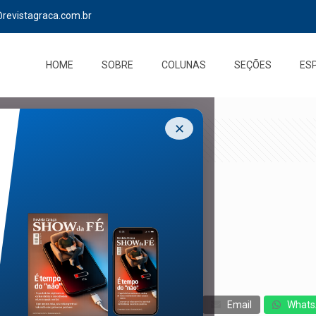
@revistagraca.com.br
HOME
SOBRE
COLUNAS
SEÇÕES
ES
✕
cebook
Twitter
Messenger
Email
Whats