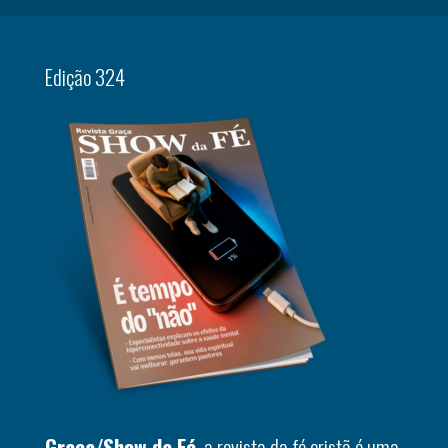
Edição 324
Graça/Show da Fé
, a revista da fé cristã é uma