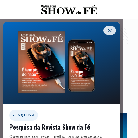
✕
Carta Viva – 276
01/07/2022
Facebook
Twitter
Messenger
Email
WhatsApp
PESQUISA
Pesquisa da Revista Show da Fé
Queremos conhecer melhor a sua percepção