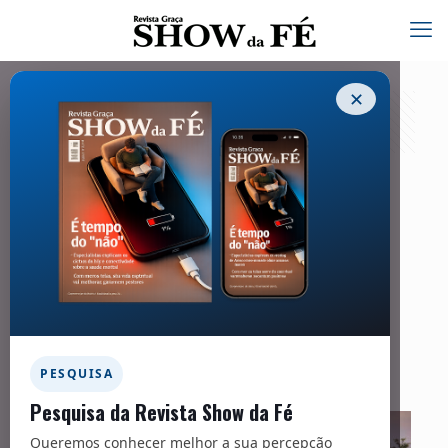
✕
Oração, Bíblia, autoconhecimento e
acolhimento familiar vencem
comportamentos limitantes
11/05/2026
Facebook
Twitter
Messenger
Email
WhatsApp
PESQUISA
Pesquisa da Revista Show da Fé
Queremos conhecer melhor a sua percepção