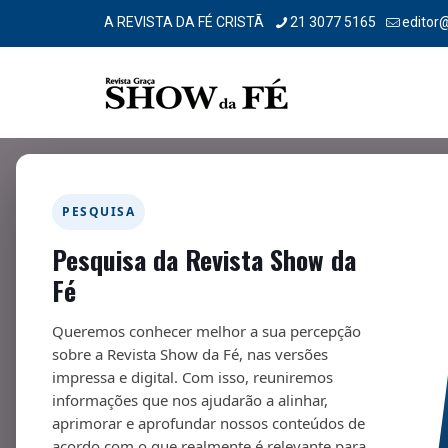
A REVISTA DA FÉ CRISTÃ
21 3077 5165
editor
PESQUISA
Pesquisa da Revista Show da
Missionária fala de projeto q
Fé
10/05/2026
Queremos conhecer melhor a sua percepção
sobre a Revista Show da Fé, nas versões
impressa e digital. Com isso, reuniremos
informações que nos ajudarão a alinhar,
aprimorar e aprofundar nossos conteúdos de
Fa
acordo com o que realmente é relevante para