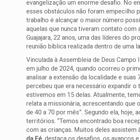
evangelização um enorme desafio. No enta
esses obstáculos não foram empecilho pa
trabalho é alcançar o maior número poss
aquelas que nunca tiveram contato com a 
Guajajara, 22 anos, uma das líderes do p
reunião bíblica realizada dentro de uma la
Vinculada à Assembleia de Deus Campo Ind
em julho de 2024, quando ocorreu o prime
analisar a extensão da localidade e suas 
percebeu que era necessário expandir o t
estivemos em 15 delas. Atualmente, temos
relata a missionária, acrescentando que 
de 40 a 70 por mês”. Segundo ela, hoje, 
territórios. “Temos encontrado boa rece
com as crianças. Muitos deles assistem à
da Fé
, destaca os desafios, os avanços