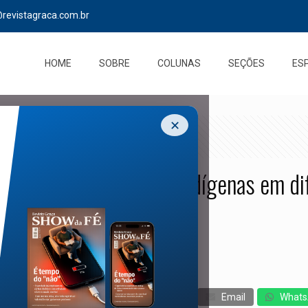
@revistagraca.com.br
HOME
SOBRE
COLUNAS
SEÇÕES
ES
✕
ue evangeliza crianças indígenas em d
cebook
Twitter
Messenger
Email
Whats