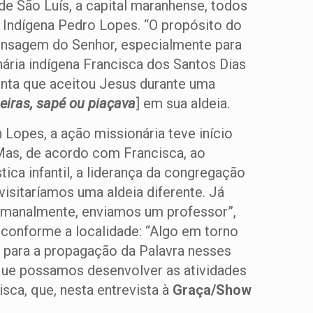
de São Luís, a capital maranhense, todos
 Indígena Pedro Lopes. “O propósito do
mensagem do Senhor, especialmente para
nária indígena Francisca dos Santos Dias
conta que aceitou Jesus durante uma
meiras, sapé ou piaçava
] em sua aldeia.
 Lopes, a ação missionária teve início
 Mas, de acordo com Francisca, ao
ica infantil, a liderança da congregação
isitaríamos uma aldeia diferente. Já
 semanalmente, enviamos um professor”,
a conforme a localidade: “Algo em torno
ra para a propagação da Palavra nesses
 que possamos desenvolver as atividades
sca, que, nesta entrevista à
Graça/Show