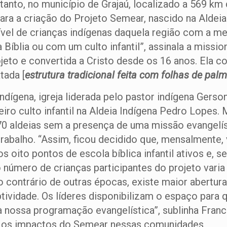
nto, no município de Grajaú, localizado a 569 km 
ra a criação do Projeto Semear, nascido na Aldeia
ível de crianças indígenas daquela região com a 
Bíblia ou com um culto infantil”, assinala a missio
rojeto e convertida a Cristo desde os 16 anos. Ela 
tada [
estrutura tradicional feita com folhas de pal
ígena, igreja liderada pelo pastor indígena Gerson
iro culto infantil na Aldeia Indígena Pedro Lopes.
70 aldeias sem a presença de uma missão evangelíst
rabalho. “Assim, ficou decidido que, mensalmente, v
 oito pontos de escola bíblica infantil ativos e,
o número de crianças participantes do projeto vari
ao contrário de outras épocas, existe maior abertu
ptividade. Os líderes disponibilizam o espaço para
 nossa programação evangelística”, sublinha Franci
 e os impactos do Semear nessas comunidades.