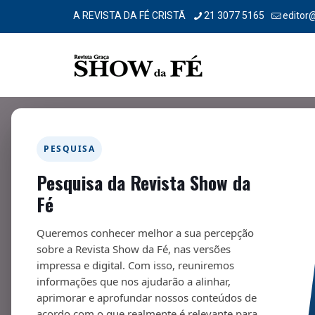
A REVISTA DA FÉ CRISTÃ
21 3077 5165
editor
PESQUISA
Pesquisa da Revista Show da
Novela da Vida Real – 259
Fé
01/02/2021
Queremos conhecer melhor a sua percepção
sobre a Revista Show da Fé, nas versões
impressa e digital. Com isso, reuniremos
informações que nos ajudarão a alinhar,
aprimorar e aprofundar nossos conteúdos de
acordo com o que realmente é relevante para