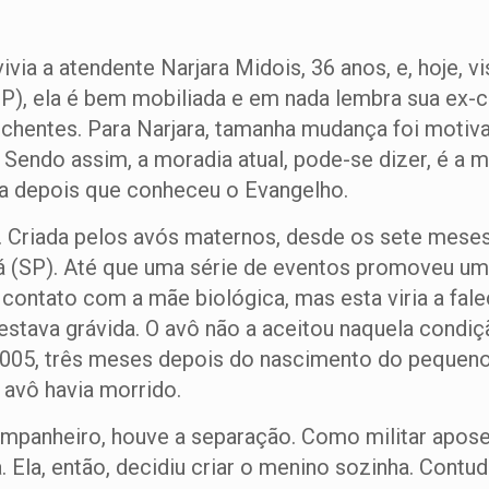
via a atendente Narjara Midois, 36 anos, e, hoje, v
P), ela é bem mobiliada e em nada lembra sua ex-c
chentes. Para Narjara, tamanha mudança foi motivad
 Sendo assim, a moradia atual, pode-se dizer, é a 
a depois que conheceu o Evangelho.
 Criada pelos avós maternos, desde os sete meses, 
á (SP). Até que uma série de eventos promoveu uma
r contato com a mãe biológica, mas esta viria a fa
estava grávida. O avô não a aceitou naquela condiç
e 2005, três meses depois do nascimento do peque
 avô havia morrido.
anheiro, houve a separação. Como militar apose
a. Ela, então, decidiu criar o menino sozinha. Contu