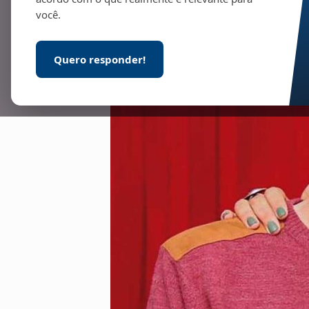
você.
Quero responder!