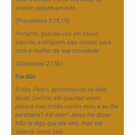
atraído perpetuamente.
(Provérbios 5.18,19)
Portanto, guardai-vos em vosso
espírito, e ninguém seja desleal para
com a mulher da sua mocidade.
(Malaquias 2.15b)
Perdão
Então, Pedro, aproximando-se dele,
disse: Senhor, até quantas vezes
pecará meu irmão contra mim, e eu lhe
perdoarei? Até sete? Jesus lhe disse:
Não te digo que até sete, mas até
setenta vezes sete.