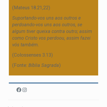
(Mateus 18.21,22)
Suportando-vos uns aos outros e
perdoando-vos uns aos outros, se
algum tiver queixa contra outro; assim
como Cristo vos perdoou, assim fazei
vós também.
(Colossenses 3.13)
(Fonte:
Bíblia Sagrada
)
Facebook
Instagram