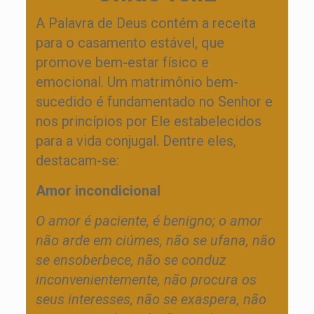
A Palavra de Deus contém a receita
para o casamento estável, que
promove bem-estar físico e
emocional. Um matrimônio bem-
sucedido é fundamentado no Senhor e
nos princípios por Ele estabelecidos
para a vida conjugal. Dentre eles,
destacam-se:
Amor incondicional
O amor é paciente, é benigno; o amor
não arde em ciúmes, não se ufana, não
se ensoberbece, não se conduz
inconvenientemente, não procura os
seus interesses, não se exaspera, não