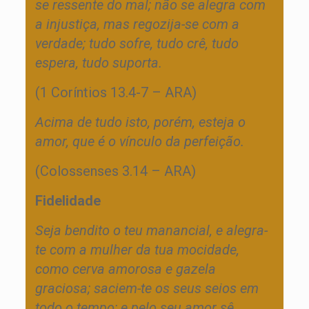
se ressente do mal; não se alegra com
a injustiça, mas regozija-se com a
verdade; tudo sofre, tudo crê, tudo
espera, tudo suporta.
(1 Coríntios 13.4-7 – ARA)
Acima de tudo isto, porém, esteja o
amor, que é o vínculo da perfeição.
(Colossenses 3.14 – ARA)
Fidelidade
Seja bendito o teu manancial, e alegra-
te com a mulher da tua mocidade,
como cerva amorosa e gazela
graciosa; saciem-te os seus seios em
todo o tempo; e pelo seu amor sê