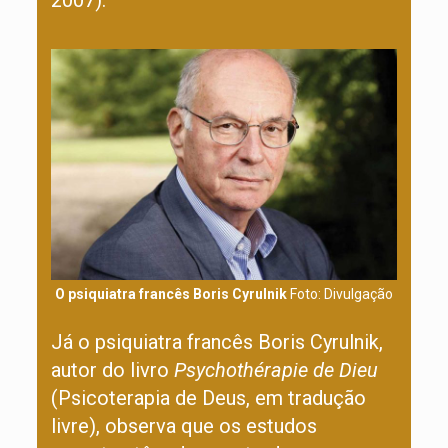
2007).
O psiquiatra francês Boris Cyrulnik
Foto: Divulgação
Já o psiquiatra francês Boris Cyrulnik,
autor do livro
Psychothérapie de Dieu
(Psicoterapia de Deus, em tradução
livre), observa que os estudos