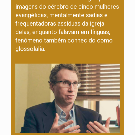
imagens do cérebro de cinco mulheres
evangélicas, mentalmente sadias e
frequentadoras assíduas da igreja
delas, enquanto falavam em línguas,
fenômeno também conhecido como
glossolalia.