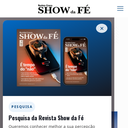
✕
NOS PASSOS DE JESUS
15/05/2026
COMPARTILHE
Facebook
Twitter
Messenger
Email
WhatsApp
PESQUISA
Pesquisa da Revista Show da Fé
Queremos conhecer melhor a sua percepção