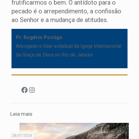
frutificarmos o bem. O antídoto para o
pecado é o arrependimento, a confissão
ao Senhor e a mudança de atitudes.
Pr. Rogério Postigo
Advogado e líder estadual da Igreja Internacional
da Graça de Deus no Rio de Janeiro
Facebook
Instagram
Leia mais
28/07/2026