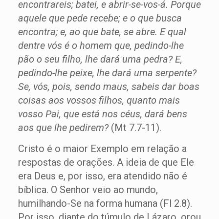
encontrareis; batei, e abrir-se-vos-á.
Porque
aquele que pede recebe; e o que busca
encontra; e, ao que bate, se abre. E qual
dentre vós é o homem que, pedindo-lhe
pão o seu filho, lhe dará uma pedra? E,
pedindo-lhe peixe, lhe dará uma serpente?
Se, vós, pois, sendo maus, sabeis dar boas
coisas aos vossos filhos, quanto mais
vosso Pai, que está nos céus, dará bens
aos que lhe pedirem?
(Mt 7.7-11).
Cristo é o maior Exemplo em relação a
respostas de orações. A ideia de que Ele
era Deus e, por isso, era atendido não é
bíblica. O Senhor veio ao mundo,
humilhando-Se na forma humana (Fl 2.8).
Por isso, diante do túmulo de Lázaro, orou