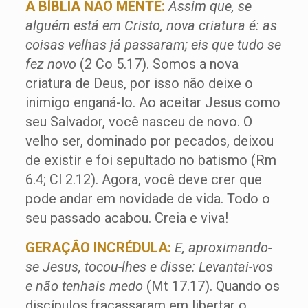
A BÍBLIA NÃO MENTE:
Assim que, se
alguém está em Cristo, nova criatura é: as
coisas velhas já passaram; eis que tudo se
fez novo
(2 Co 5.17). Somos a nova
criatura de Deus, por isso não deixe o
inimigo enganá-lo. Ao aceitar Jesus como
seu Salvador, você nasceu de novo. O
velho ser, dominado por pecados, deixou
de existir e foi sepultado no batismo (Rm
6.4; Cl 2.12). Agora, você deve crer que
pode andar em novidade de vida. Todo o
seu passado acabou. Creia e viva!
GERAÇÃO INCRÉDULA:
E, aproximando-
se Jesus, tocou-lhes e disse: Levantai-vos
e não tenhais medo
(Mt 17.17). Quando os
discípulos fracassaram em libertar o