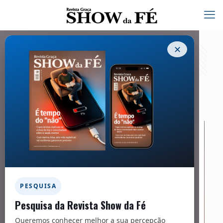
✕
Carta do Pastor à ovelha – 262
01/05/2021
PESQUISA
Pesquisa da Revista Show da Fé
Queremos conhecer melhor a sua percepção