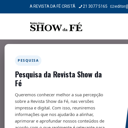
A REVISTA DA FÉ CRISTÃ
21 3077 5165
editor
PESQUISA
Pesquisa da Revista Show da
Telescópio – 289
Fé
10/08/2023
Queremos conhecer melhor a sua percepção
sobre a Revista Show da Fé, nas versões
impressa e digital. Com isso, reuniremos
informações que nos ajudarão a alinhar,
aprimorar e aprofundar nossos conteúdos de
Fa
acordo com o que realmente é relevante para