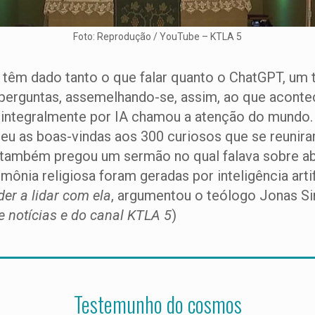
Foto: Reprodução / YouTube – KTLA 5
 dado tanto o que falar quanto o ChatGPT, um tipo
a perguntas, assemelhando-se, assim, ao que acont
integralmente por IA chamou a atenção do mundo. 
u as boas-vindas aos 300 curiosos que se reuniram
também pregou um sermão no qual falava sobre aba
ônia religiosa foram geradas por inteligência artif
nder a lidar com ela
, argumentou o teólogo Jonas Si
 notícias e do canal KTLA 5
)
Testemunho do cosmos