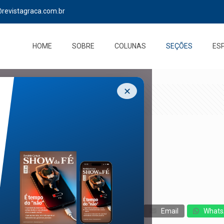
@revistagraca.com.br
HOME
SOBRE
COLUNAS
SEÇÕES
ES
✕
cebook
Twitter
Messenger
Email
Whats