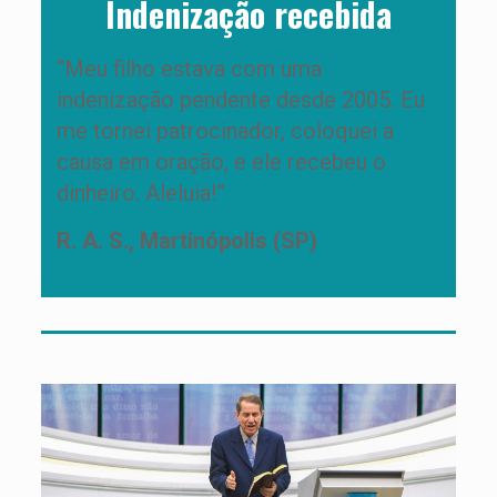
Indenização recebida
“Meu filho estava com uma
indenização pendente desde 2005. Eu
me tornei patrocinador, coloquei a
causa em oração, e ele recebeu o
dinheiro. Aleluia!”
R. A. S., Martinópolis (SP)