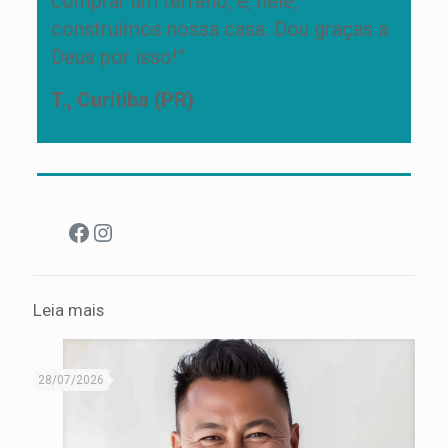
comprar um terreno, e, nele,
construímos nossa casa. Dou graças a
Deus por isso!”
T., Curitiba (PR)
Facebook
Instagram
Leia mais
28/07/2026