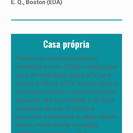
E. Q., Boston (EUA)
Casa própria
“Morava em uma comunidade e
trabalhava à noite. Quando voltava para
casa, de madrugada, ligava a TV para
assistir ao Show da Fé. Sempre pedia a
Deus que mudasse minha história, pois
queria ter uma casa melhor e ter boas
condições de vida. Comecei a
patrocinar o programa, e, algum tempo
depois, minha família conseguiu