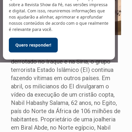
sobre a Revista Show da Fé, nas versões impressa
e digital. Com isso, reuniremos informações que
nos ajudarão a alinhar, aprimorar e aprofundar
nossos conteúdos de acordo com o que realmente
é relevante para você.
Foto: Reprodução
Quero responder!
Embora tenha perdido força após ser
derrotado no Iraque e na Síria, o grupo
terrorista Estado Islâmico (EI) continua
fazendo vítimas em outros países. Em
abril, os milicianos do EI divulgaram o
vídeo da execução de um cristão copta,
Nabil Habashy Salama, 62 anos, no Egito,
país do Norte da África de 106 milhões de
habitantes. Proprietário de uma joalheria
em Biral Abde, no Norte egípcio, Nabil