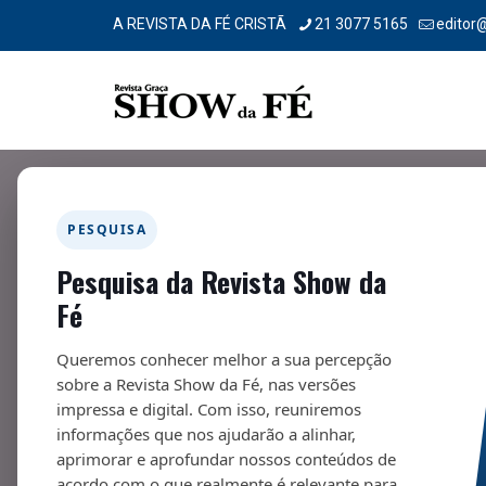
A REVISTA DA FÉ CRISTÃ
21 3077 5165
editor
PESQUISA
Pesquisa da Revista Show da
Malefícios das telas
Fé
18/11/2024
Queremos conhecer melhor a sua percepção
sobre a Revista Show da Fé, nas versões
impressa e digital. Com isso, reuniremos
informações que nos ajudarão a alinhar,
aprimorar e aprofundar nossos conteúdos de
acordo com o que realmente é relevante para