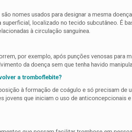
cial são nomes usados para designar a mesma doença
 superficial, localizado no tecido subcutâneo. É
elacionadas à circulação sanguínea.
orrem, por exemplo, após punções venosas para mi
vimento da doença sem que tenha havido manipul
olver a tromboflebite?
osição à formação de coágulo e só precisam de u
 jovens que iniciam o uso de anticoncepcionais e
mentos que possam facilitar trombose em pessoa