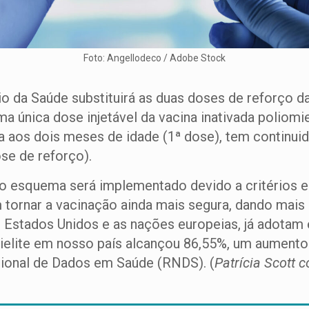
Foto: Angellodeco / Adobe Stock
io da Saúde substituirá as duas doses de reforço da
a única dose injetável da vacina inativada poliomi
a aos dois meses de idade (1ª dose), tem continui
se de reforço).
o esquema será implementado devido a critérios ep
tornar a vacinação ainda mais segura, dando mais
s Estados Unidos e as nações europeias, já adotam
mielite em nosso país alcançou 86,55%, um aumento
ional de Dados em Saúde (RNDS). (
Patrícia Scott 