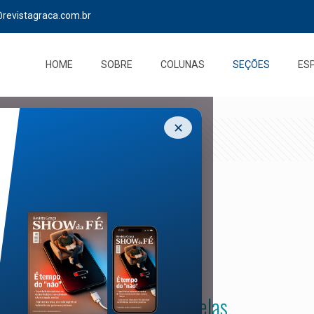
@revistagraca.com.br
HOME
SOBRE
COLUNAS
SEÇÕES
ES
✕
Malefícios das telas