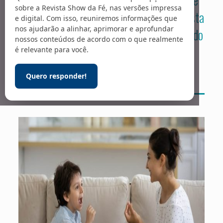
sobre a Revista Show da Fé, nas versões impressa
milagres – relatadas por leitores da revista
e digital. Com isso, reuniremos informações que
nos ajudarão a alinhar, aprimorar e aprofundar
e por aqueles que assistem ao programa do
nossos conteúdos de acordo com o que realmente
Missionário na TV.
é relevante para você.
Quero responder!