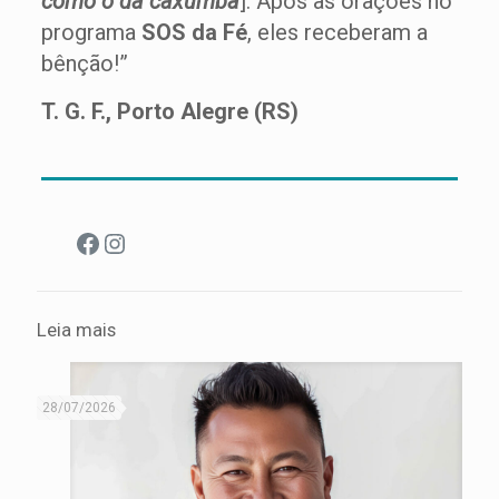
como o da caxumba
]. Após as orações no
programa
SOS da Fé
, eles receberam a
bênção!”
T. G. F., Porto Alegre (RS)
Facebook
Instagram
Leia mais
28/07/2026