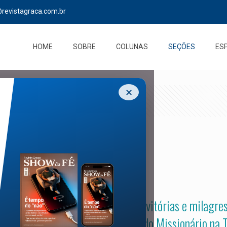
@revistagraca.com.br
HOME
SOBRE
COLUNAS
SEÇÕES
ES
✕
 boas notícias – bênçãos, curas, vitórias e milagres 
queles que assistem ao programa do Missionário na T