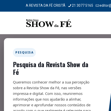
A REVISTA DA FÉ CRISTÃ
21 3077 5165
editor
PESQUISA
Pesquisa da Revista Show da
Jornal das Boas-Novas – 261
Fé
01/04/2021
Queremos conhecer melhor a sua percepção
sobre a Revista Show da Fé, nas versões
impressa e digital. Com isso, reuniremos
Nesta seção, Graça/Show da Fé publica as
informações que nos ajudarão a alinhar,
aprimorar e aprofundar nossos conteúdos de
a
acordo com o que realmente é relevante para