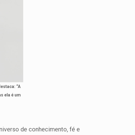
destaca: “A
s ela é um
niverso de conhecimento, fé e