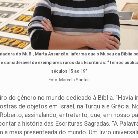
nadora do MuBi, Marta Assunção, informa que o Museu da Bíblia p
e considerável de exemplares raros das Escrituras: “Temos publi
séculos 15 ao 19”
Foto: Marcelo Santos
ro do gênero no mundo dedicado à Bíblia. “Havia i
tras de objetos em Israel, na Turquia e Grécia. N
 Roberto, assinalando, entretanto, que, em nosso p
ontar a história das Escrituras Sagradas. “A Palavr
 a mais presenteada do mundo. Um livro universal