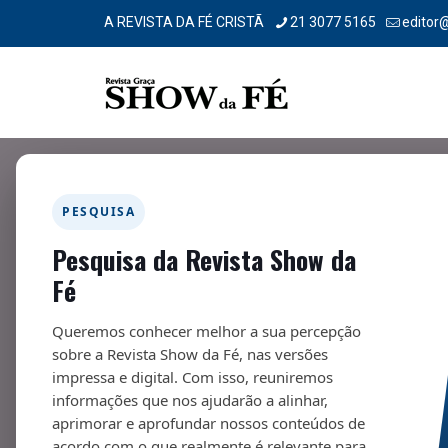
A REVISTA DA FÉ CRISTÃ
21 3077 5165
editor
PESQUISA
Pesquisa da Revista Show da
Uma história de fé
Fé
09/09/2024
Queremos conhecer melhor a sua percepção
sobre a Revista Show da Fé, nas versões
impressa e digital. Com isso, reuniremos
informações que nos ajudarão a alinhar,
aprimorar e aprofundar nossos conteúdos de
Fa
acordo com o que realmente é relevante para