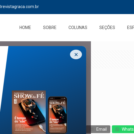
@revistagraca.com.br
HOME
SOBRE
COLUNAS
SEÇÕES
ES
✕
cebook
Twitter
Messenger
Email
Whats