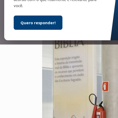
você.
Quero responder!