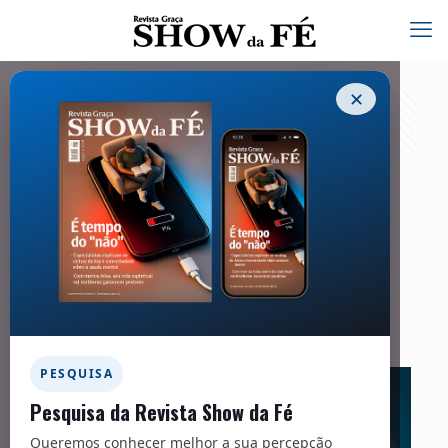
✕
Teologia
26/03/2024
Facebook
Twitter
Messenger
Email
WhatsApp
PESQUISA
Pesquisa da Revista Show da Fé
Queremos conhecer melhor a sua percepção