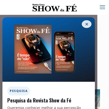
✕
Teologia
25/11/2023
Facebook
Twitter
Messenger
Email
WhatsApp
PESQUISA
Pesquisa da Revista Show da Fé
Queremos conhecer melhor a sua percepção