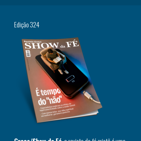
Edição 324
Graça/Show da Fé
, a revista da fé cristã é uma