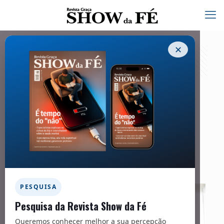
✕
Tanatologia
18/05/2023
Facebook
Twitter
Messenger
Email
WhatsApp
PESQUISA
Pesquisa da Revista Show da Fé
Queremos conhecer melhor a sua percepção