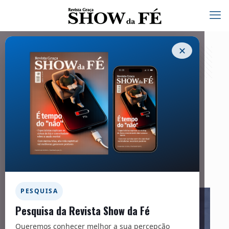
✕
Sociedade
01/10/2022
Facebook
Twitter
Messenger
Email
WhatsApp
PESQUISA
Pesquisa da Revista Show da Fé
Queremos conhecer melhor a sua percepção