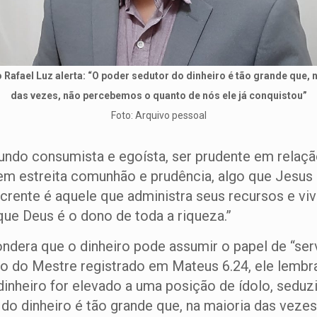
 Rafael Luz alerta: “O poder sedutor do dinheiro é tão grande que, 
das vezes, não percebemos o quanto de nós ele já conquistou”
Foto: Arquivo pessoal
do consumista e egoísta, ser prudente em relação
 em estreita comunhão e prudência, algo que Jesus 
 crente é aquele que administra seus recursos e v
ue Deus é o dono de toda a riqueza.”
ndera que o dinheiro pode assumir o papel de “serv
to do Mestre registrado em Mateus 6.24, ele lembr
nheiro for elevado a uma posição de ídolo, seduzi
do dinheiro é tão grande que, na maioria das veze