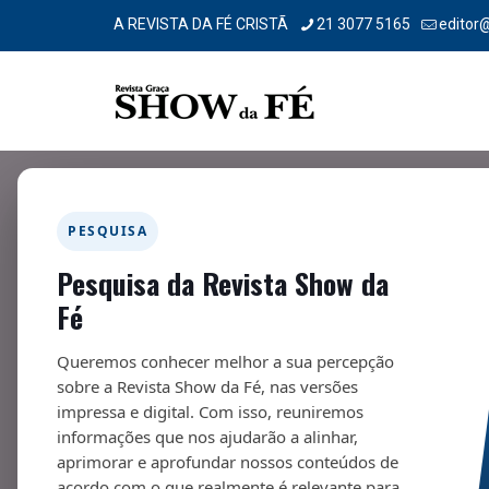
A REVISTA DA FÉ CRISTÃ
21 3077 5165
editor
PESQUISA
Pesquisa da Revista Show da
SERVO OU SENHOR?
Fé
15/10/2024
Queremos conhecer melhor a sua percepção
sobre a Revista Show da Fé, nas versões
impressa e digital. Com isso, reuniremos
informações que nos ajudarão a alinhar,
aprimorar e aprofundar nossos conteúdos de
Fa
acordo com o que realmente é relevante para