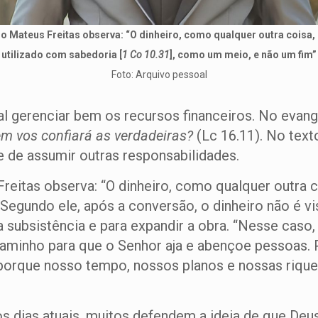
o Mateus Freitas observa: “O dinheiro, como qualquer outra coisa,
utilizado com sabedoria [
1 Co 10.31
], como um meio, e não um fim”
Foto: Arquivo pessoal
tal gerenciar bem os recursos financeiros. No evan
uem vos confiará as verdadeiras?
(Lc 16.11). No text
e de assumir outras responsabilidades.
eitas observa: “O dinheiro, como qualquer outra c
 Segundo ele, após a conversão, o dinheiro não é 
subsistência e para expandir a obra. “Nesse caso, 
aminho para que o Senhor aja e abençoe pessoas. 
o, porque nosso tempo, nossos planos e nossas riqu
os dias atuais, muitos defendem a ideia de que Deu