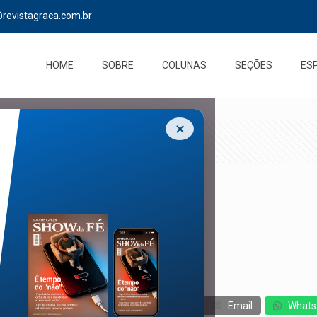
@revistagraca.com.br
HOME
SOBRE
COLUNAS
SEÇÕES
ES
✕
cebook
Twitter
Messenger
Email
Whats