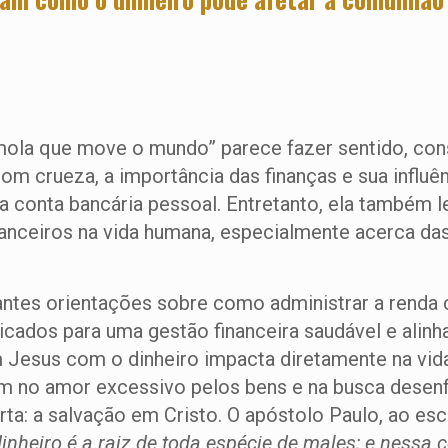
 a mola que move o mundo” parece fazer sentido, 
 com crueza, a importância das finanças e sua infl
 na conta bancária pessoal. Entretanto, ela também 
nceiros na vida humana, especialmente acerca das
ntes orientações sobre como administrar a renda c
cados para uma gestão financeira saudável e alinha
 Jesus com o dinheiro impacta diretamente na vida 
sim no amor excessivo pelos bens e na busca desenf
ta: a salvação em Cristo. O apóstolo Paulo, ao es
nheiro é a raiz de toda espécie de males; e nessa 