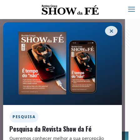
✕
Em meio às adversidades, o cristão
desfruta de paz quando fortalece a fé
por meio da Palavra
15/01/2025
Facebook
Twitter
Messenger
Email
WhatsApp
PESQUISA
Pesquisa da Revista Show da Fé
Queremos conhecer melhor a sua percepção