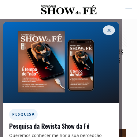
✕
Protagonistas nos tempos bíblicos, elas
desempenharam papéis relevantes nos
planos de Deus
13/03/2025
Facebook
Twitter
Messenger
Email
WhatsApp
PESQUISA
Pesquisa da Revista Show da Fé
Queremos conhecer melhor a sua percepção