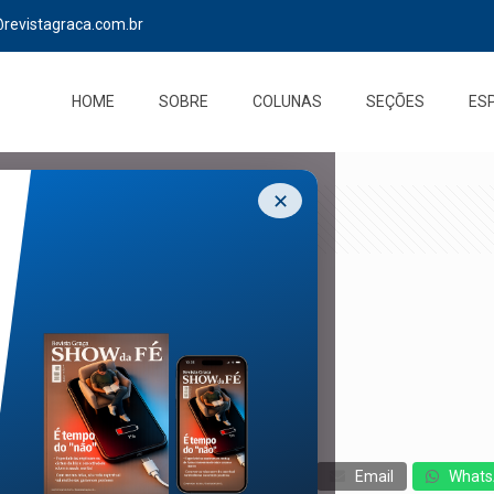
@revistagraca.com.br
HOME
SOBRE
COLUNAS
SEÇÕES
ES
✕
cebook
Twitter
Messenger
Email
Whats