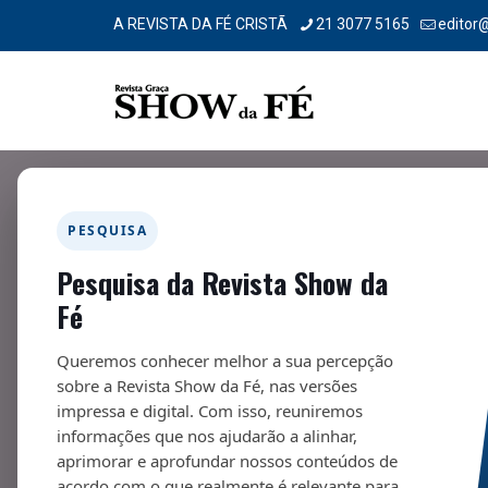
A REVISTA DA FÉ CRISTÃ
21 3077 5165
editor
PESQUISA
Pesquisa da Revista Show da
Pais na fé
Fé
09/08/2024
Queremos conhecer melhor a sua percepção
sobre a Revista Show da Fé, nas versões
impressa e digital. Com isso, reuniremos
informações que nos ajudarão a alinhar,
aprimorar e aprofundar nossos conteúdos de
Fa
acordo com o que realmente é relevante para