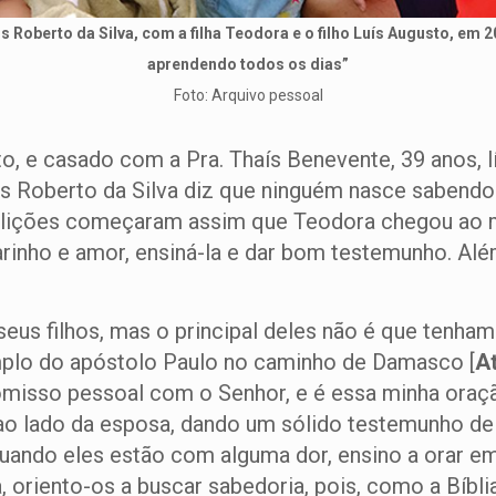
os Roberto da Silva, com a filha Teodora e o filho Luís Augusto, em 2
aprendendo todos os dias”
Foto: Arquivo pessoal
to, e casado com a Pra. Thaís Benevente, 39 anos, 
 Roberto da Silva diz que ninguém nasce sabendo 
 as lições começaram assim que Teodora chegou ao 
arinho e amor, ensiná-la e dar bom testemunho. Alé
seus filhos, mas o principal deles não é que tenh
mplo do apóstolo Paulo no caminho de Damasco [
At
misso pessoal com o Senhor, e é essa minha oração
o lado da esposa, dando um sólido testemunho de f
“Quando eles estão com alguma dor, ensino a orar 
 oriento-os a buscar sabedoria, pois, como a Bíbli