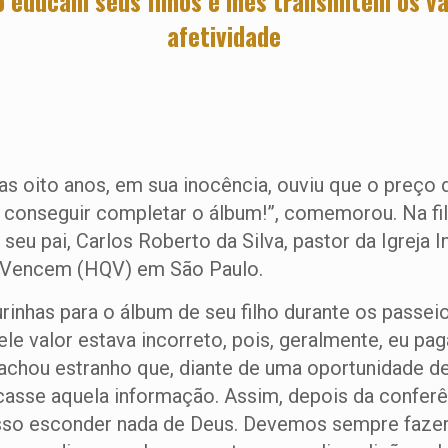
educam seus filhos e lhes transmitem os valo
afetividade
 oito anos, em sua inocência, ouviu que o preço do
conseguir completar o álbum!”, comemorou. Na fila
eu pai, Carlos Roberto da Silva, pastor da Igreja I
e Vencem (HQV) em São Paulo.
inhas para o álbum de seu filho durante os passei
le valor estava incorreto, pois, geralmente, eu pag
achou estranho que, diante de uma oportunidade de 
casse aquela informação. Assim, depois da conferênc
sso esconder nada de Deus. Devemos sempre fazer 