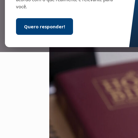
você.
Quero responder!