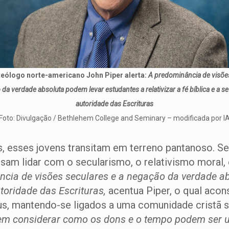
 teólogo norte-americano John Piper alerta:
A predominância de visões
da verdade absoluta podem levar estudantes a relativizar a fé bíblica e a se
autoridade das Escrituras
Foto: Divulgação / Bethlehem College and Seminary – modificada por I
s, esses jovens transitam em terreno pantanoso. S
isam lidar com o secularismo, o relativismo moral
cia de visões seculares e a negação da verdade a
autoridade das Escrituras,
acentua Piper, o qual acons
s, mantendo-se ligados a uma comunidade cristã s
em considerar como os dons e o tempo podem ser us