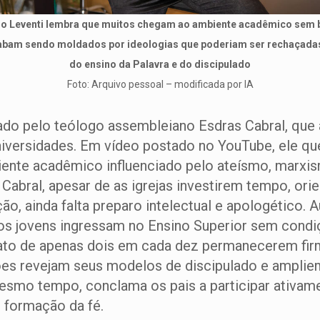
ro Leventi lembra que muitos chegam ao ambiente acadêmico sem 
cabam sendo moldados por ideologias que poderiam ser rechaçada
do ensino da Palavra e do discipulado
Foto: Arquivo pessoal – modificada por IA
 pelo teólogo assembleiano Esdras Cabral, que al
niversidades. Em vídeo postado no YouTube, ele qu
ente acadêmico influenciado pelo ateísmo, marxis
Cabral, apesar de as igrejas investirem tempo, or
ação, ainda falta preparo intelectual e apologético. 
tos jovens ingressam no Ensino Superior sem cond
fato de apenas dois em cada dez permanecerem fir
ões revejam seus modelos de discipulado e amplie
o mesmo tempo, conclama os pais a participar ativa
e formação da fé.