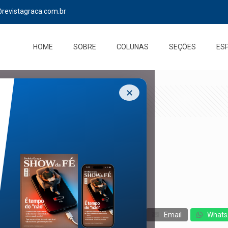
@revistagraca.com.br
HOME
SOBRE
COLUNAS
SEÇÕES
ES
✕
a fé no meio acadêmico
cebook
Twitter
Messenger
Email
Whats