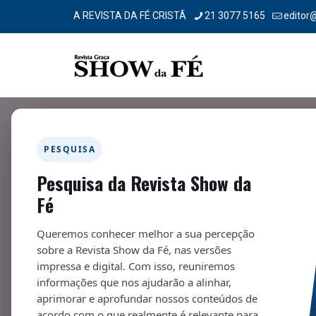
A REVISTA DA FÉ CRISTÃ
21 3077 5165
editor
PESQUISA
Pesquisa da Revista Show da
Os desafios de manutenção d
Fé
10/02/2026
Queremos conhecer melhor a sua percepção
sobre a Revista Show da Fé, nas versões
impressa e digital. Com isso, reuniremos
informações que nos ajudarão a alinhar,
aprimorar e aprofundar nossos conteúdos de
Fa
acordo com o que realmente é relevante para