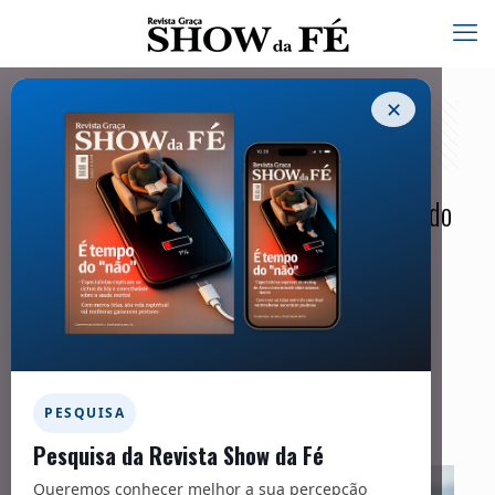
✕
Esperar em Deus requer do cristão
paciência, fé e confiança na soberania do
Altíssimo
15/01/2025
Facebook
Twitter
Messenger
Email
WhatsApp
PESQUISA
Pesquisa da Revista Show da Fé
Queremos conhecer melhor a sua percepção