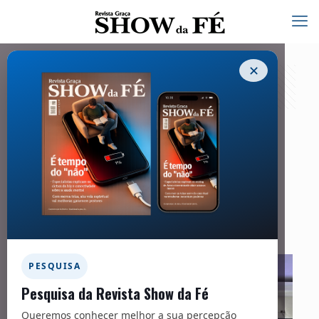
✕
Novela da Vida Real – 294
27/01/2024
Facebook
Twitter
Messenger
Email
WhatsApp
PESQUISA
Pesquisa da Revista Show da Fé
Queremos conhecer melhor a sua percepção