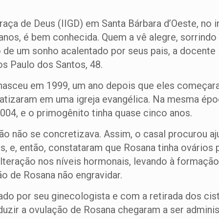
Graça de Deus (IIGD) em Santa Bárbara d’Oeste, no in
anos, é bem conhecida. Quem a vê alegre, sorrindo
ão de um sonho acalentado por seus pais, a docente
s Paulo dos Santos, 48.
, nasceu em 1999, um ano depois que eles começar
tizaram em uma igreja evangélica. Na mesma época
2004, e o primogênito tinha quase cinco anos.
o não se concretizava. Assim, o casal procurou aj
, e, então, constataram que Rosana tinha ovários p
teração nos níveis hormonais, levando à formação 
ão de Rosana não engravidar.
 por seu ginecologista e com a retirada dos cist
duzir a ovulação de Rosana chegaram a ser admini