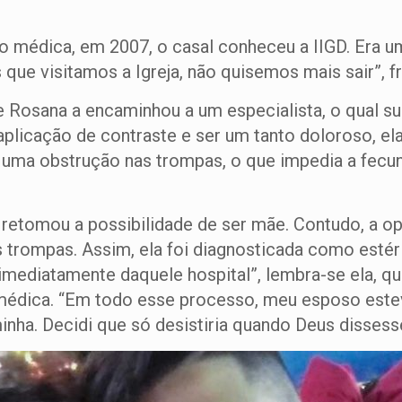
 médica, em 2007, o casal conheceu a IIGD. Era u
ue visitamos a Igreja, não quisemos mais sair”, fri
Rosana a encaminhou a um especialista, o qual suge
plicação de contraste e ser um tanto doloroso, el
uma obstrução nas trompas, o que impedia a fecun
 retomou a possibilidade de ser mãe. Contudo, a op
ompas. Assim, ela foi diagnosticada como estéril. 
 imediatamente daquele hospital”, lembra-se ela, q
médica. “Em todo esse processo, meu esposo est
inha. Decidi que só desistiria quando Deus dissesse