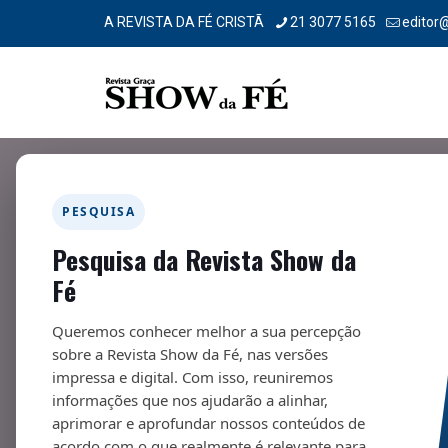
A REVISTA DA FÉ CRISTÃ
21 3077 5165
editor
PESQUISA
Pesquisa da Revista Show da
Novela da Vida Real – 260
Fé
01/03/2021
Queremos conhecer melhor a sua percepção
sobre a Revista Show da Fé, nas versões
impressa e digital. Com isso, reuniremos
informações que nos ajudarão a alinhar,
aprimorar e aprofundar nossos conteúdos de
acordo com o que realmente é relevante para