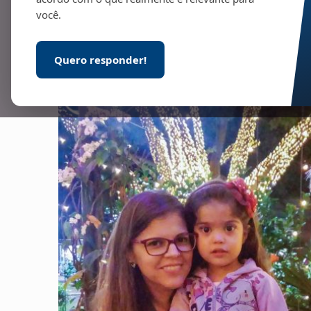
você.
Quero responder!