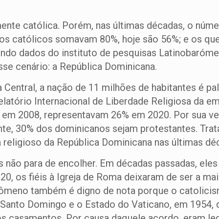
mente católica. Porém, nas últimas décadas, o nú
 os católicos somavam 80%, hoje são 56%; e os qu
do dados do instituto de pesquisas Latinobarómet
sse cenário: a República Dominicana.
a Central, a nação de 11 milhões de habitantes é 
latório Internacional de Liberdade Religiosa da e
 em 2008, representavam 26% em 2020. Por sua ve
nte, 30% dos dominicanos sejam protestantes. Tra
religioso da República Dominicana nas últimas dé
os não para de encolher. Em décadas passadas, ele
020, os fiéis à Igreja de Roma deixaram de ser a 
eno também é digno de nota porque o catolicismo a
Santo Domingo e o Estado do Vaticano, em 1954, d
o dos casamentos. Por causa daquele acordo, eram l