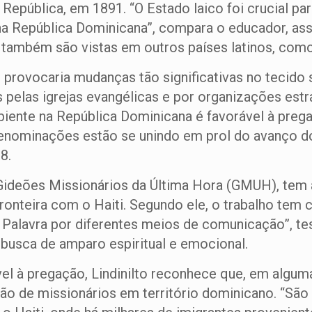
República, em 1891. “O Estado laico foi crucial p
a República Dominicana”, compara o educador, ass
 também são vistas em outros países latinos, com
provocaria mudanças tão significativas no tecido s
 pelas igrejas evangélicas e por organizações est
ambiente na República Dominicana é favorável à pre
nominações estão se unindo em prol do avanço do 
8.
a Gideões Missionários da Última Hora (GMUH), tem a
ronteira com o Haiti. Segundo ele, o trabalho tem cr
 Palavra por diferentes meios de comunicação”, t
busca de amparo espiritual e emocional.
el à pregação, Lindinilto reconhece que, em alguma
nção de missionários em território dominicano. “São