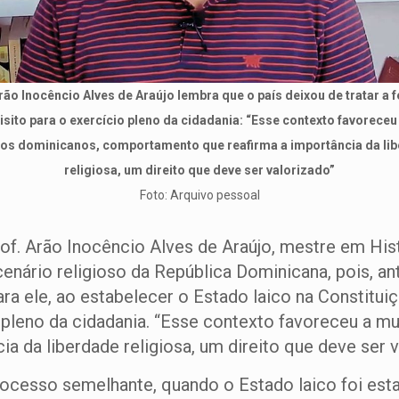
rão Inocêncio Alves de Araújo lembra que o país deixou de tratar a f
sito para o exercício pleno da cidadania: “Esse contexto favorece
dos dominicanos, comportamento que reafirma a importância da li
religiosa, um direito que deve ser valorizado”
Foto: Arquivo pessoal
f. Arão Inocêncio Alves de Araújo, mestre em Histó
nário religioso da República Dominicana, pois, an
ra ele, ao estabelecer o Estado laico na Constituiç
o pleno da cidadania. “Esse contexto favoreceu a m
 da liberdade religiosa, um direito que deve ser v
rocesso semelhante, quando o Estado laico foi esta