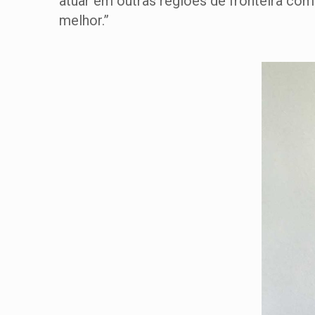
atuar em outras regiões de fronteira com
melhor.”