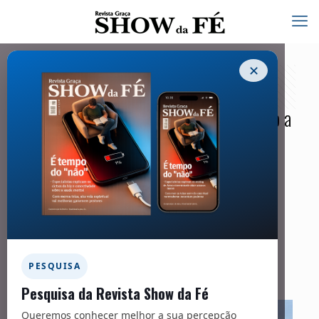
✕
Missionário no Amazonas sugere como a
Igreja pode se aliar às pautas
ambientais
04/04/2025
Facebook
Twitter
Messenger
Email
WhatsApp
PESQUISA
Pesquisa da Revista Show da Fé
Queremos conhecer melhor a sua percepção