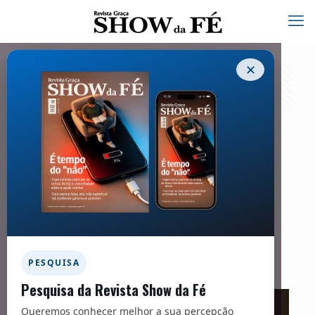
✕
Jesus impactou a história, fazendo
milagres, e tornou-Se o maior
influenciador do planeta
13/02/2025
Facebook
Twitter
Messenger
Email
WhatsApp
PESQUISA
Pesquisa da Revista Show da Fé
Queremos conhecer melhor a sua percepção