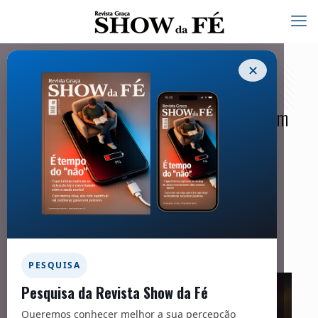
✕
John Nelson Hyde conduziu mais de cem
mil a Cristo na Índia
15/05/2025
Facebook
Twitter
Messenger
Email
WhatsApp
PESQUISA
Pesquisa da Revista Show da Fé
Queremos conhecer melhor a sua percepção