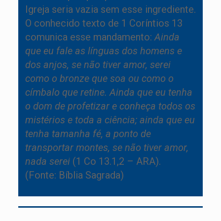
Igreja seria vazia sem esse ingrediente.
O conhecido texto de 1 Coríntios 13
comunica esse mandamento:
Ainda
que eu fale as línguas dos homens e
dos anjos, se não tiver amor, serei
como o bronze que soa ou como o
címbalo que retine. Ainda que eu tenha
o dom de profetizar e conheça todos os
mistérios e toda a ciência; ainda que eu
tenha tamanha fé, a ponto de
transportar montes, se não tiver amor,
nada serei
(1 Co 13.1,2 – ARA).
(Fonte: Bíblia Sagrada)