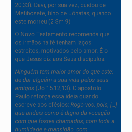
20.33). Davi, por sua vez, cuidou de
Mefibosete, filho de Jônatas, quando
este morreu (2 Sm 9).
O Novo Testamento recomenda que
os irmãos na fé tenham laços
estreitos, motivados pelo amor. É o
que Jesus diz aos Seus discípulos:
Ninguém tem maior amor do que este:
de dar alguém a sua vida pelos seus
amigos
(Jo 15.12,13). O apóstolo
Paulo reforça essa ideia quando
escreve aos efésios:
Rogo-vos, pois, […]
que andeis como é digno da vocação
com que fostes chamados, com toda a
humildade e mansidão, com