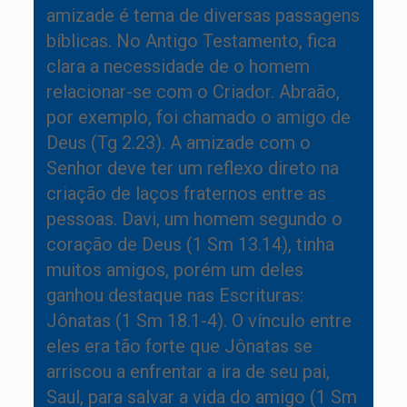
amizade é tema de diversas passagens
bíblicas. No Antigo Testamento, fica
clara a necessidade de o homem
relacionar-se com o Criador. Abraão,
por exemplo, foi chamado o amigo de
Deus (Tg 2.23). A amizade com o
Senhor deve ter um reflexo direto na
criação de laços fraternos entre as
pessoas. Davi, um homem segundo o
coração de Deus (1 Sm 13.14), tinha
muitos amigos, porém um deles
ganhou destaque nas Escrituras:
Jônatas (1 Sm 18.1-4). O vínculo entre
eles era tão forte que Jônatas se
arriscou a enfrentar a ira de seu pai,
Saul, para salvar a vida do amigo (1 Sm