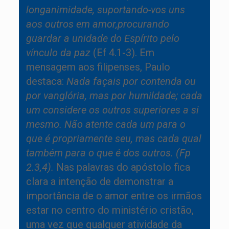
longanimidade, suportando-vos uns
aos outros em amor,procurando
guardar a unidade do Espírito pelo
vínculo da paz
(Ef 4.1-3). Em
mensagem aos filipenses, Paulo
destaca:
Nada façais por contenda ou
por vanglória, mas por humildade; cada
um considere os outros superiores a si
mesmo. Não atente cada um para o
que é propriamente seu, mas cada qual
também para o que é dos outros. (Fp
2.3,4).
Nas palavras do apóstolo fica
clara a intenção de demonstrar a
importância de o amor entre os irmãos
estar no centro do ministério cristão,
uma vez que qualquer atividade da