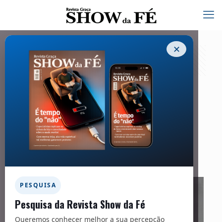
✕
Heróis da Fé | William Culbertson
14/10/2025
Facebook
Twitter
Messenger
Email
WhatsApp
PESQUISA
Pesquisa da Revista Show da Fé
Queremos conhecer melhor a sua percepção