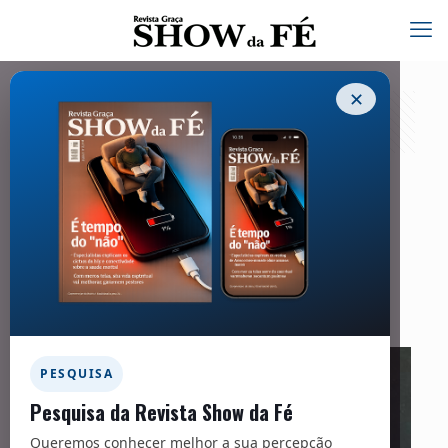
✕
Heróis da Fé | John Wilbur Chapman
25/03/2024
Facebook
Twitter
Messenger
Email
WhatsApp
PESQUISA
Pesquisa da Revista Show da Fé
Queremos conhecer melhor a sua percepção